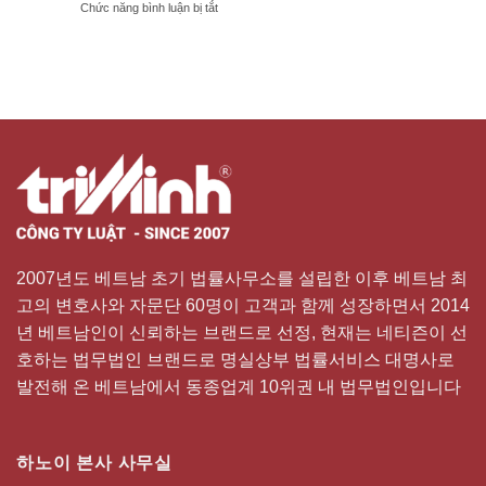
ở
Chức năng bình luận bị tắt
‘CÓ
XỬ
MỘT
PHẠT
KHÔNG
NGƯỜI
HAI’
QUAY,
ĐĂNG
CLIP
‘ĐOÀN
XE
CHỦ
TỊCH
QUỐC
HỘI’
2007년도 베트남 초기 법률사무소를 설립한 이후 베트남 최
고의 변호사와 자문단 60명이 고객과 함께 성장하면서 2014
년 베트남인이 신뢰하는 브랜드로 선정, 현재는 네티즌이 선
호하는 법무법인 브랜드로 명실상부 법률서비스 대명사로
발전해 온 베트남에서 동종업계 10위권 내 법무법인입니다
하노이 본사 사무실