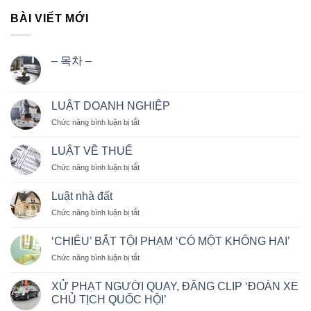
BÀI VIẾT MỚI
– 목차 –
LUẬT DOANH NGHIỆP
ở
Chức năng bình luận bị tắt
LUẬT
DOANH
LUẬT VỀ THUẾ
NGHIỆP
ở
Chức năng bình luận bị tắt
LUẬT
VỀ
Luật nhà đất
THUẾ
ở
Chức năng bình luận bị tắt
Luật
nhà
‘CHIÊU’ BẮT TỘI PHẠM ‘CÓ MỘT KHÔNG HAI’
đất
ở
Chức năng bình luận bị tắt
‘CHIÊU’
BẮT
XỬ PHẠT NGƯỜI QUAY, ĐĂNG CLIP ‘ĐOÀN XE
TỘI
CHỦ TỊCH QUỐC HỘI’
PHẠM