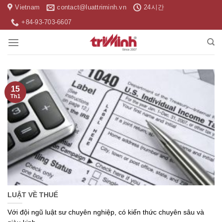
Skip
Vietnam
contact@luattriminh.vn
24시간
to
+84-93-703-6607
content
15
Th1
LUẬT VỀ THUẾ
Với đội ngũ luật sư chuyên nghiệp, có kiến thức chuyên sâu và